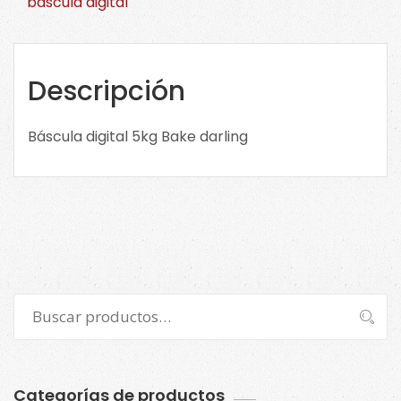
báscula digital
darling
SL3733
cantidad
Descripción
Báscula digital 5kg Bake darling
Buscar
Buscar
por:
Categorías de productos