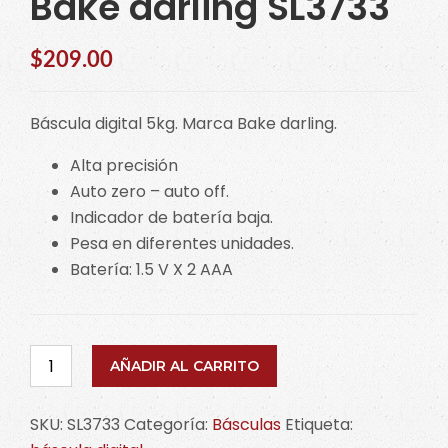
Bake darling SL3733
$
209.00
Báscula digital 5kg. Marca Bake darling.
Alta precisión
Auto zero – auto off.
Indicador de batería baja.
Pesa en diferentes unidades.
Batería: 1.5 V X 2 AAA
Báscula
AÑADIR AL CARRITO
digital
5kg
SKU:
SL3733
Categoría:
Básculas
Etiqueta:
Bake