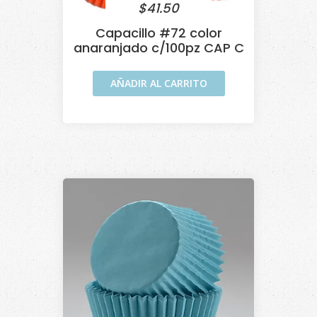
$
41.50
Capacillo #72 color
anaranjado c/100pz CAP C
AÑADIR AL CARRITO