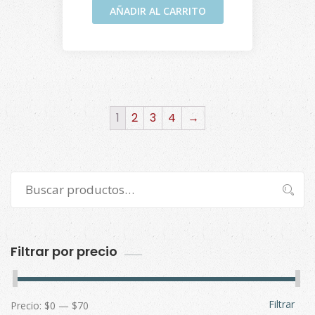
AÑADIR AL CARRITO
1
2
3
4
→
Buscar
Buscar
por:
Filtrar por precio
Filtrar
Precio:
$0
—
$70