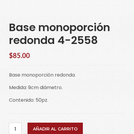
Base monoporción
redonda 4-2558
$
85.00
Base monoporción redonda.
Medida: 9cm diámetro.
Contenido: 50pz.
Base
AÑADIR AL CARRITO
monoporción