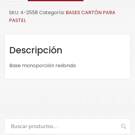
redonda
SKU:
4-2558
Categoría:
BASES CARTÓN PARA
4-
PASTEL
2558
cantidad
Descripción
Base monoporción redonda
Buscar
Buscar
por: