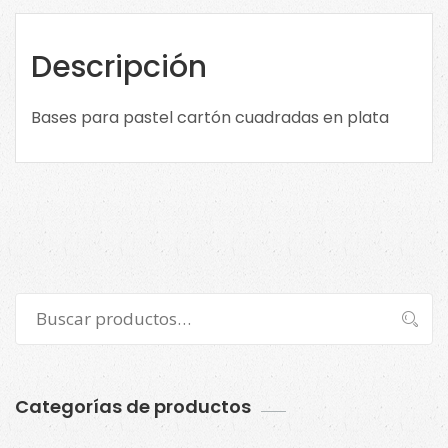
cuadradas
en
plata.
Descripción
CLICK
en
Bases para pastel cartón cuadradas en plata
la
imagen
para
ver
tamaños
cantidad
Buscar
Buscar
por:
Categorías de productos