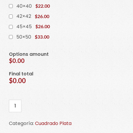
40×40
$22.00
42×42
$26.00
45×45
$26.00
50×50
$33.00
Options amount
$0.00
Final total
$0.00
Bases
para
pastel
Categoría:
Cuadrado Plata
cartón