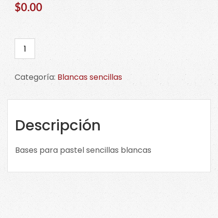
$0.00
Bases
para
pastel
Categoría:
Blancas sencillas
sencillas
blancas.
CLICK
en
Descripción
la
imagen
Bases para pastel sencillas blancas
para
ver
tamaños
cantidad