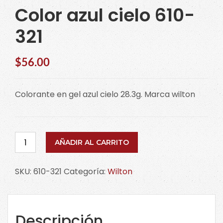
Color azul cielo 610-
321
$
56.00
Colorante en gel azul cielo 28.3g. Marca wilton
Color
AÑADIR AL CARRITO
azul
cielo
SKU:
610-321
Categoría:
Wilton
610-
321
cantidad
Descripción