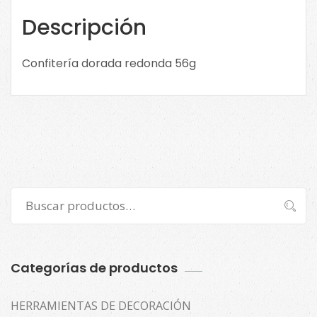
3071.
Confitería
Descripción
cantidad
Confitería dorada redonda 56g
Buscar
Buscar
por:
Categorías de productos
HERRAMIENTAS DE DECORACIÓN