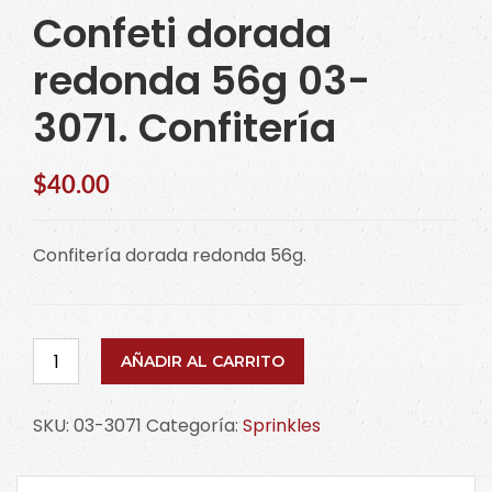
Confeti dorada
redonda 56g 03-
3071. Confitería
$
40.00
Confitería dorada redonda 56g.
Confeti
AÑADIR AL CARRITO
dorada
redonda
SKU:
03-3071
Categoría:
Sprinkles
56g
03-