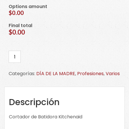
Options amount
$0.00
Final total
$0.00
Cortador
de
Batidora
Categorías:
DÍA DE LA MADRE
,
Profesiones
,
Varios
Kitcheaid.
Haz
CLICK
en
Descripción
la
imagen
Cortador de Batidora Kitchenaid
para
ver