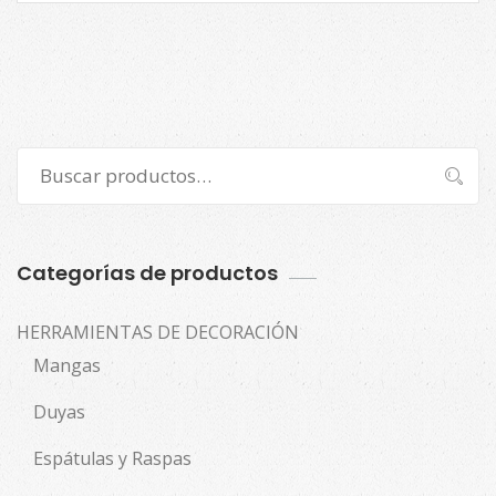
tamaños.
cantidad
Buscar
Buscar
por:
Categorías de productos
HERRAMIENTAS DE DECORACIÓN
Mangas
Duyas
Espátulas y Raspas