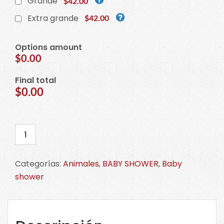
Grande
$42.00
Extra grande
$42.00
Options amount
$0.00
Final total
$0.00
Cortador
de
búho
Categorías:
Animales
,
BABY SHOWER
,
Baby
1.
shower
Haz
CLICK
en
la