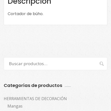
Descripción
imagen
para
Cortador de búho.
ver
tamaños.
cantidad
Buscar
Buscar
por:
Categorías de productos
HERRAMIENTAS DE DECORACIÓN
Mangas