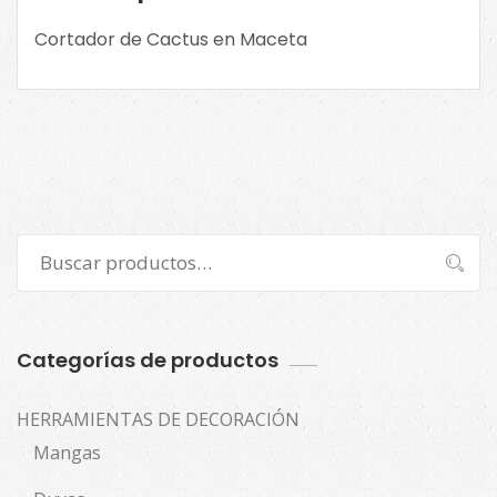
en
Cortador de Cactus en Maceta
la
imagen
para
ver
tamaños.
cantidad
Buscar
Buscar
por:
Categorías de productos
HERRAMIENTAS DE DECORACIÓN
Mangas