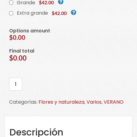
Grande
$42.00
Extra grande
$42.00
Options amount
$0.00
Final total
$0.00
Cortador
de
Cactus
Categorías:
Flores y naturaleza
,
Varios
,
VERANO
en
Maceta
1.
Haz
Descripción
CLICK