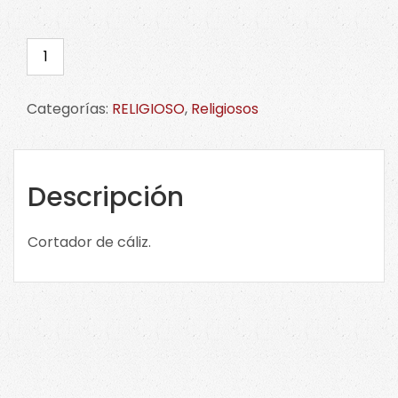
Cortador
de
cáliz.
Categorías:
RELIGIOSO
,
Religiosos
CLICK
en
la
imagen
Descripción
para
ver
Cortador de cáliz.
tamaños.
cantidad