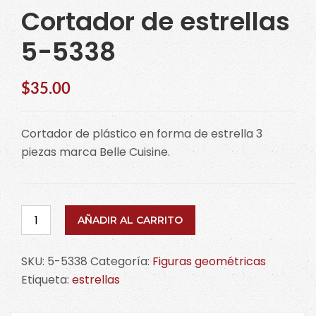
Cortador de estrellas
5-5338
$
35.00
Cortador de plástico en forma de estrella 3
piezas marca Belle Cuisine.
Cortador
AÑADIR AL CARRITO
de
estrellas
SKU:
5-5338
Categoría:
Figuras geométricas
5-
Etiqueta:
estrellas
5338
cantidad