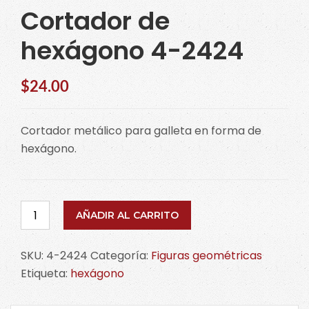
Cortador de
hexágono 4-2424
$
24.00
Cortador metálico para galleta en forma de
hexágono.
Cortador
AÑADIR AL CARRITO
de
hexágono
SKU:
4-2424
Categoría:
Figuras geométricas
4-
Etiqueta:
hexágono
2424
cantidad