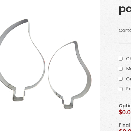
pa
Corta
C
M
G
E
Opti
$0.
Final