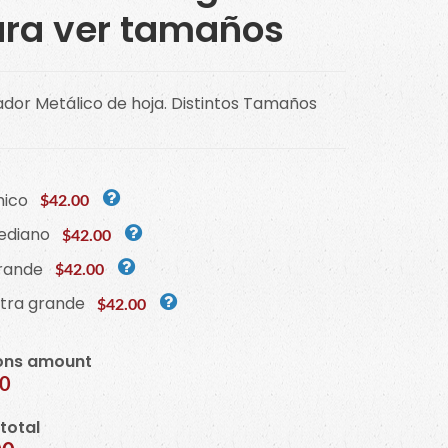
ra ver tamaños
dor Metálico de hoja. Distintos Tamaños
hico
$42.00
ediano
$42.00
rande
$42.00
xtra grande
$42.00
ons amount
00
 total