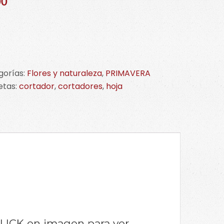
00
ador
gorías:
Flores y naturaleza
,
PRIMAVERA
K
etas:
cortador
,
cortadores
,
hoja
en
ños
idad
 CLICK en imagen para ver