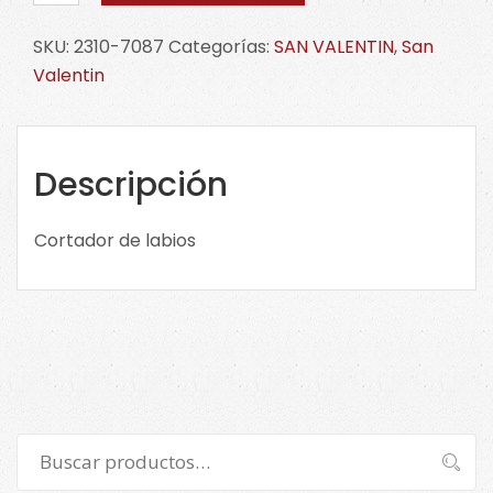
de
labios
SKU:
2310-7087
Categorías:
SAN VALENTIN
,
San
2310-
Valentin
7087
cantidad
Descripción
Cortador de labios
Buscar
Buscar
por: