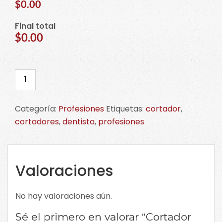
$0.00
Final total
$0.00
Cortador
de
Muela
Categoría:
Profesiones
Etiquetas:
cortador
,
cantidad
cortadores
,
dentista
,
profesiones
Valoraciones
No hay valoraciones aún.
Sé el primero en valorar “Cortador