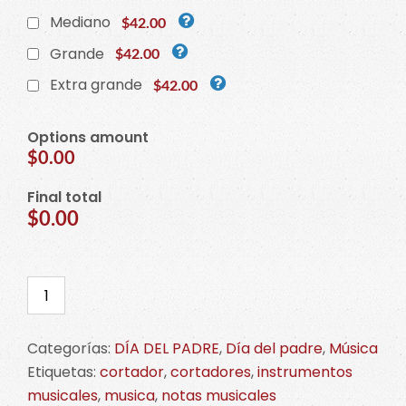
Mediano
$42.00
Grande
$42.00
Extra grande
$42.00
Options amount
$0.00
Final total
$0.00
Cortador
de
Nota
Categorías:
DÍA DEL PADRE
,
Día del padre
,
Música
Musical
Etiquetas:
cortador
,
cortadores
,
instrumentos
Tipo
musicales
,
musica
,
notas musicales
1