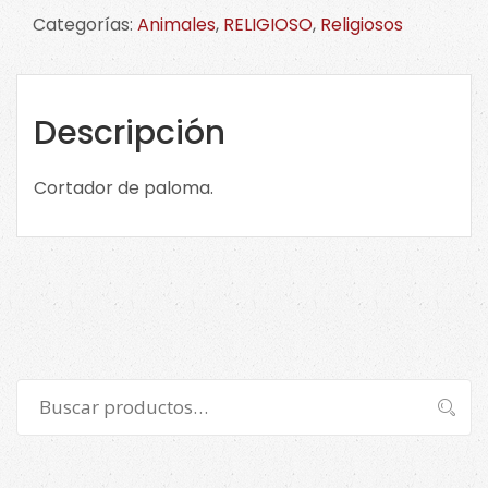
paloma.
Categorías:
Animales
,
RELIGIOSO
,
Religiosos
Haz
CLICK
en
la
Descripción
imagen
para
Cortador de paloma.
ver
tamaños.
cantidad
Buscar
Buscar
por: