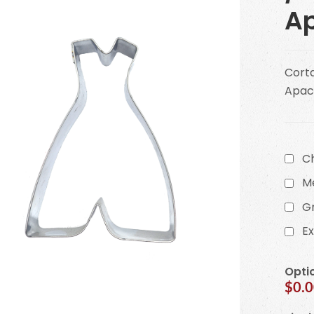
A
Corta
Apac
C
M
G
E
Opti
$0.