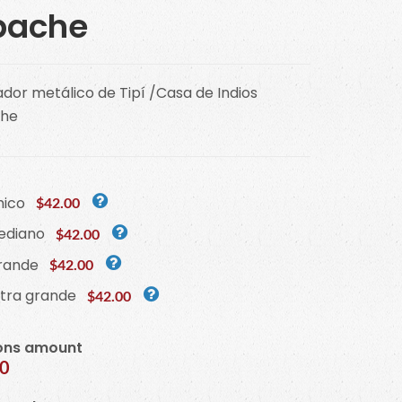
pache
dor metálico de Tipí /Casa de Indios
he
hico
$42.00
ediano
$42.00
rande
$42.00
xtra grande
$42.00
ons amount
00