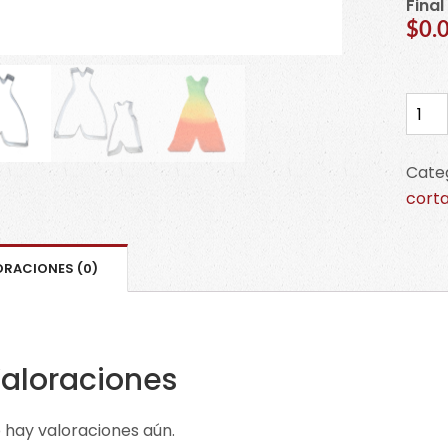
Final
$0.
Cort
de
Tipi
Cate
/Cas
cort
de
Indio
Apac
ORACIONES (0)
cant
aloraciones
 hay valoraciones aún.