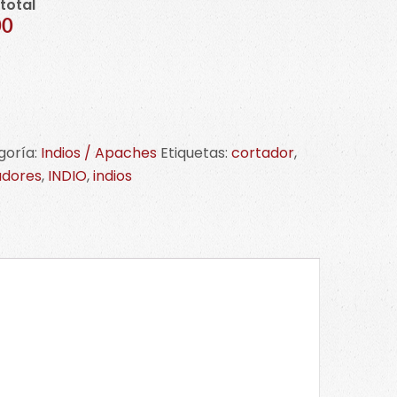
 total
00
ador
goría:
Indios / Apaches
Etiquetas:
cortador
,
a
adores
,
INDIO
,
indios
s
he
idad