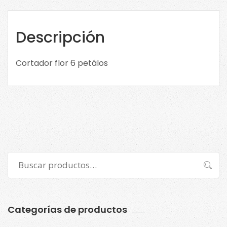
cantidad
Descripción
Cortador flor 6 petálos
Buscar
Buscar
por:
Categorías de productos