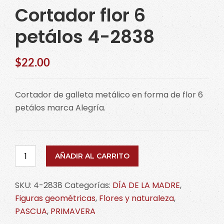
Cortador flor 6
petálos 4-2838
$
22.00
Cortador de galleta metálico en forma de flor 6
petálos marca Alegría.
Cortador
AÑADIR AL CARRITO
flor
6
SKU:
4-2838
Categorías:
DÍA DE LA MADRE
,
petálos
Figuras geométricas
,
Flores y naturaleza
,
4-
PASCUA
,
PRIMAVERA
2838