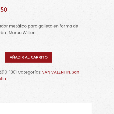
.50
dor metálico para galleta en forma de
ón . Marca Wilton.
ador
AÑADIR AL CARRITO
lico
zón
2310-1301
Categorías:
SAN VALENTIN
,
San
-
tin
idad