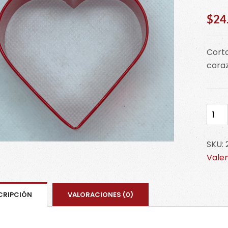
$
24
Corta
coraz
Cort
metá
cora
SKU:
2308
Valen
1301
cant
CRIPCIÓN
VALORACIONES (0)