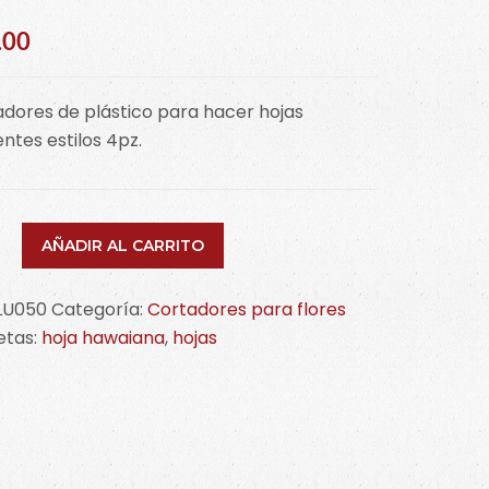
.00
dores de plástico para hacer hojas
entes estilos 4pz.
ador
AÑADIR AL CARRITO
LU050
Categoría:
Cortadores para flores
etas:
hoja hawaiana
,
hojas
0
idad