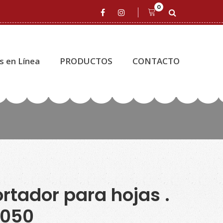
0
s en Línea
PRODUCTOS
CONTACTO
rtador para hojas .
U050