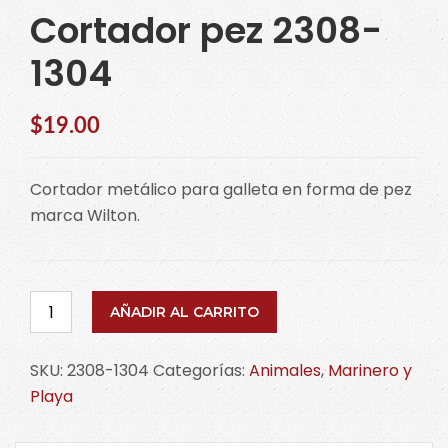
Cortador pez 2308-
1304
$
19.00
Cortador metálico para galleta en forma de pez
marca Wilton.
Cortador
AÑADIR AL CARRITO
pez
2308-
SKU:
2308-1304
Categorías:
Animales
,
Marinero y
1304
Playa
cantidad