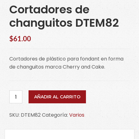
Cortadores de
changuitos DTEM82
$
61.00
Cortadores de plástico para fondant en forma
de changuitos marca Cherry and Cake.
Cortadores
AÑADIR AL CARRITO
de
changuitos
SKU:
DTEM82
Categoría:
Varios
DTEM82
cantidad