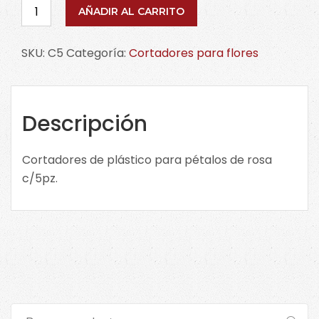
Cortadores
AÑADIR AL CARRITO
de
plástico
SKU:
C5
Categoría:
Cortadores para flores
para
pétalos
de
rosa
Descripción
c/5pz.
C5
Cortadores de plástico para pétalos de rosa
cantidad
c/5pz.
Buscar