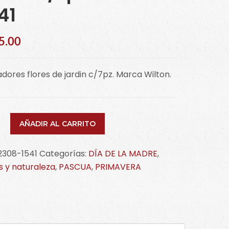
41
5.00
dores flores de jardin c/7pz. Marca Wilton.
adores
AÑADIR AL CARRITO
s
2308-1541
Categorías:
DÍA DE LA MADRE
,
n
s y naturaleza
,
PASCUA
,
PRIMAVERA
z
-
idad