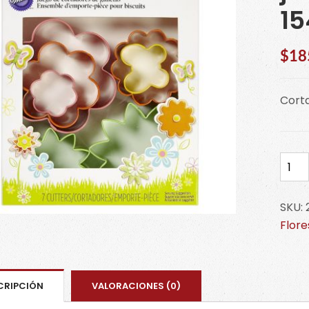
15
$
18
Corta
Cort
flore
de
SKU:
jardi
Flore
c/7p
2308
1541
cant
CRIPCIÓN
VALORACIONES (0)