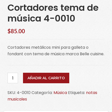
Cortadores tema de
música 4-0010
$
85.00
Cortadores metálicos mini para galleta o
fondant con tema de música marca Belle cuisine.
Cortadores
AÑADIR AL CARRITO
tema
de
SKU:
4-0010
Categoría:
Música
Etiqueta:
notas
música
musicales
4-
0010