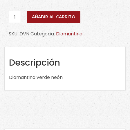
Diamantina
AÑADIR AL CARRITO
verde
neón
SKU:
DVN
Categoría:
Diamantina
DVN
cantidad
Descripción
Diamantina verde neón