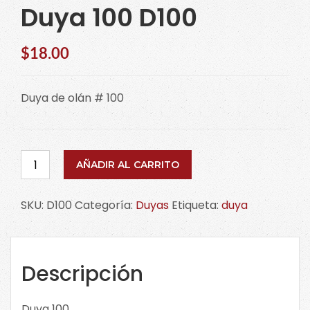
Duya 100 D100
$
18.00
Duya de olán # 100
Duya
AÑADIR AL CARRITO
100
D100
SKU:
D100
Categoría:
Duyas
Etiqueta:
duya
cantidad
Descripción
Duya 100