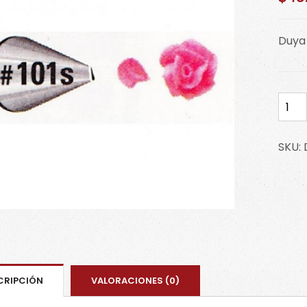
Duya 
Duya
101s
D101S
SKU:
cant
CRIPCIÓN
VALORACIONES (0)