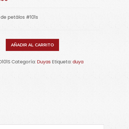
de petálos #101s
AÑADIR AL CARRITO
D101S
Categoría:
Duyas
Etiqueta:
duya
idad