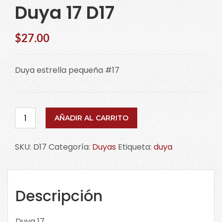
Duya 17 D17
$
27.00
Duya estrella pequeña #17
Duya
AÑADIR AL CARRITO
17
D17
SKU:
D17
Categoría:
Duyas
Etiqueta:
duya
cantidad
Descripción
Duya 17