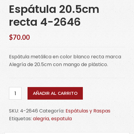
Espátula 20.5cm
recta 4-2646
$
70.00
Espátula metálica en color blanco recta marca
Alegría de 20.5cm con mango de plástico.
Espátula
AÑADIR AL CARRITO
20.5cm
recta
SKU:
4-2646
Categoría:
Espátulas y Raspas
4-
Etiquetas:
alegria
,
espatula
2646
cantidad