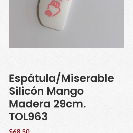
Espátula/Miserable
Silicón Mango
Madera 29cm.
TOL963
$
68.50