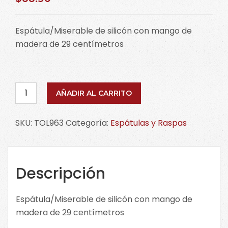
Espátula/Miserable de silicón con mango de
madera de 29 centímetros
Espátula/Miserable
AÑADIR AL CARRITO
Silicón
Mango
SKU:
TOL963
Categoría:
Espátulas y Raspas
Madera
29cm.
TOL963
cantidad
Descripción
Espátula/Miserable de silicón con mango de
madera de 29 centímetros