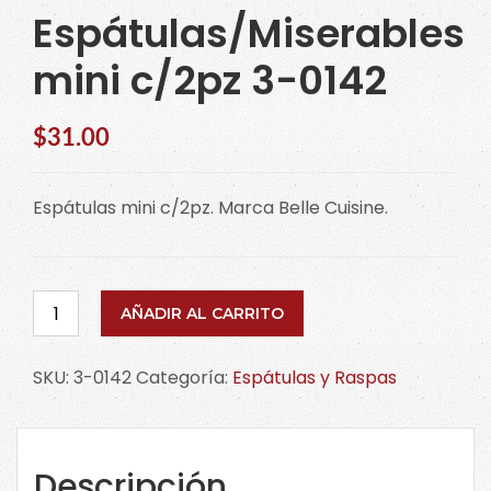
Espátulas/Miserables
mini c/2pz 3-0142
$
31.00
Espátulas mini c/2pz. Marca Belle Cuisine.
Espátulas/Miserables
AÑADIR AL CARRITO
mini
c/2pz
SKU:
3-0142
Categoría:
Espátulas y Raspas
3-
0142
cantidad
Descripción