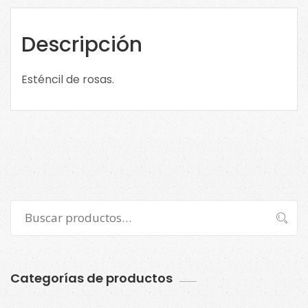
cantidad
Descripción
Esténcil de rosas.
Buscar
Buscar
por:
Categorías de productos