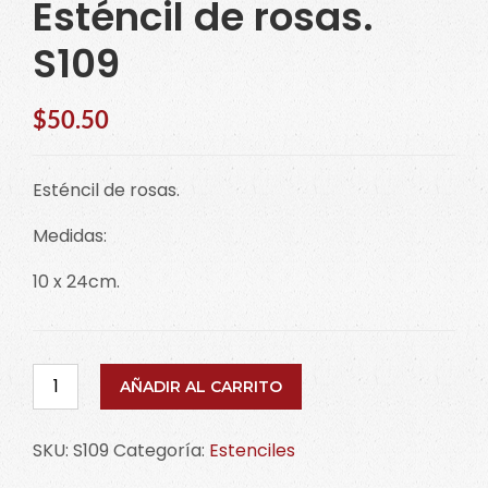
Esténcil de rosas.
S109
$
50.50
Esténcil de rosas.
Medidas:
10 x 24cm.
Esténcil
AÑADIR AL CARRITO
de
rosas.
SKU:
S109
Categoría:
Estenciles
S109