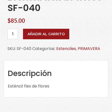
SF-040
$
85.00
Esténcil
AÑADIR AL CARRITO
flex
de
SKU:
SF-040
Categorías:
Estenciles
,
PRIMAVERA
flores
SF-
040
cantidad
Descripción
Esténcil flex de flores