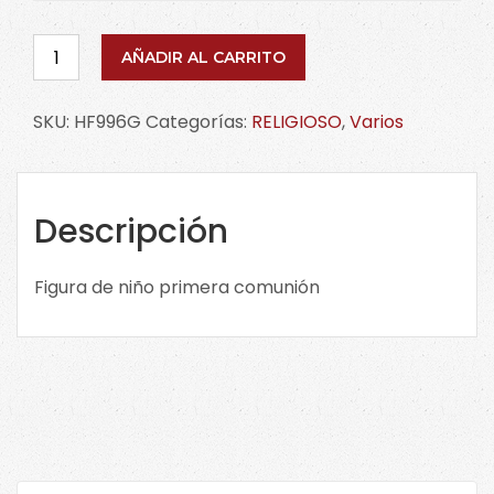
Figura
AÑADIR AL CARRITO
de
niña
SKU:
HF996G
Categorías:
RELIGIOSO
,
Varios
primera
comunión
HF996G
cantidad
Descripción
Figura de niño primera comunión
Buscar