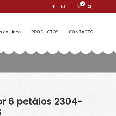
0
s en Línea
PRODUCTOS
CONTACTO
or 6 petálos 2304-
6