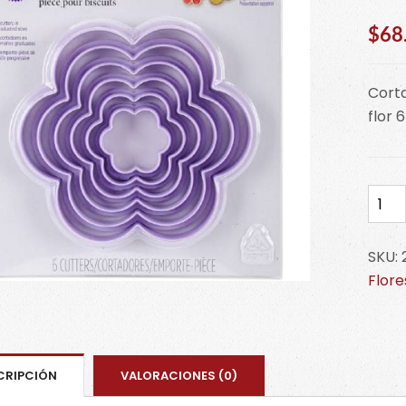
$
68
Corta
flor 
Flor
6
petá
SKU:
2304
Flore
116
cant
CRIPCIÓN
VALORACIONES (0)