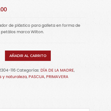
.00
dor de plástico para galleta en forma de
6 petálos marca Wilton.
AÑADIR AL CARRITO
los
2304-116
Categorías:
DÍA DE LA MADRE
,
-
s y naturaleza
,
PASCUA
,
PRIMAVERA
idad