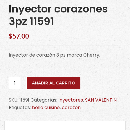
Inyector corazones
3pz 11591
$
57.00
Inyector de corazón 3 pz marca Cherry.
Inyector
AÑADIR AL CARRITO
corazones
3pz
SKU:
11591
Categorías:
Inyectores
,
SAN VALENTIN
11591
Etiquetas:
belle cuisine
,
corazon
cantidad