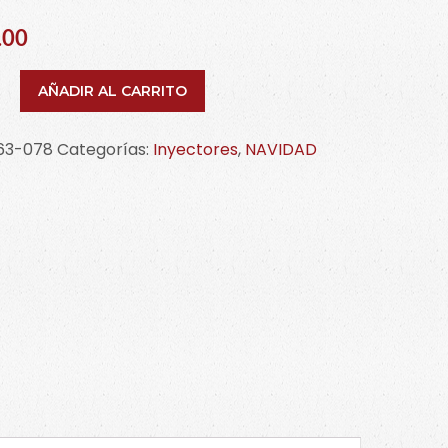
.00
tor
AÑADIR AL CARRITO
a
63-078
Categorías:
Inyectores
,
NAVIDAD
idad