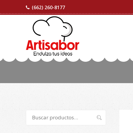
(662) 260-8177
Buscar
Buscar
por: