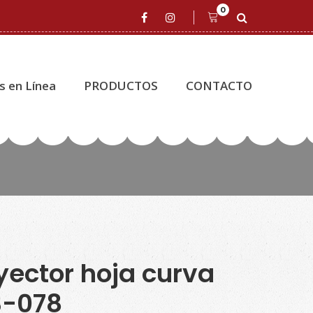
0
s en Línea
PRODUCTOS
CONTACTO
yector hoja curva
3-078