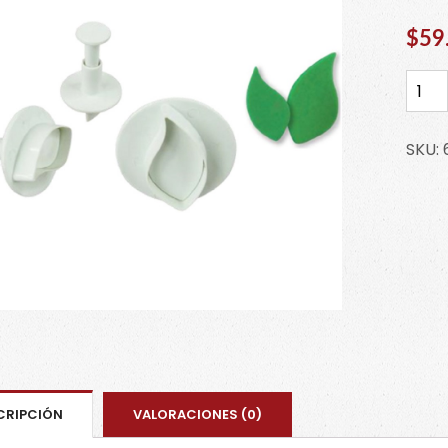
$
59
Inyec
hoja
curv
SKU:
63-
078
cant
CRIPCIÓN
VALORACIONES (0)