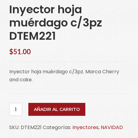
Inyector hoja
muérdago c/3pz
DTEM221
$
51.00
Inyector hoja muérdago c/3pz. Marca Cherry
and cake.
Inyector
AÑADIR AL CARRITO
hoja
muérdago
SKU:
DTEM221
Categorías:
Inyectores
,
NAVIDAD
c/3pz