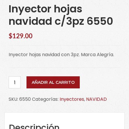
Inyector hojas
navidad c/3pz 6550
$
129.00
Inyector hojas navidad con 3pz. Marca Alegría.
Inyector
AÑADIR AL CARRITO
hojas
navidad
SKU:
6550
Categorías:
Inyectores
,
NAVIDAD
c/3pz
6550
cantidad
Descripción