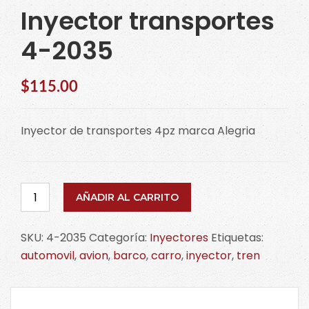
Inyector transportes
4-2035
$
115.00
Inyector de transportes 4pz marca Alegria
Inyector
AÑADIR AL CARRITO
transportes
4-
SKU:
4-2035
Categoría:
Inyectores
Etiquetas:
2035
automovil
,
avion
,
barco
,
carro
,
inyector
,
tren
cantidad