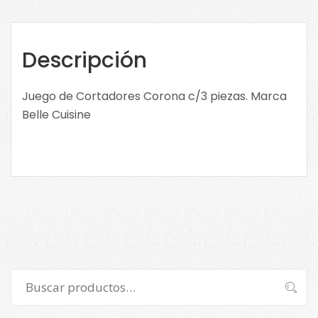
4-
0333
cantidad
Descripción
Juego de Cortadores Corona c/3 piezas. Marca
Belle Cuisine
Buscar
Buscar
por: