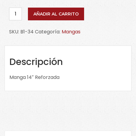
Manga
AÑADIR AL CARRITO
14"
Reforzada.
SKU:
B1-34
Categoría:
Mangas
B1-
34
cantidad
Descripción
Manga 14″ Reforzada
Buscar