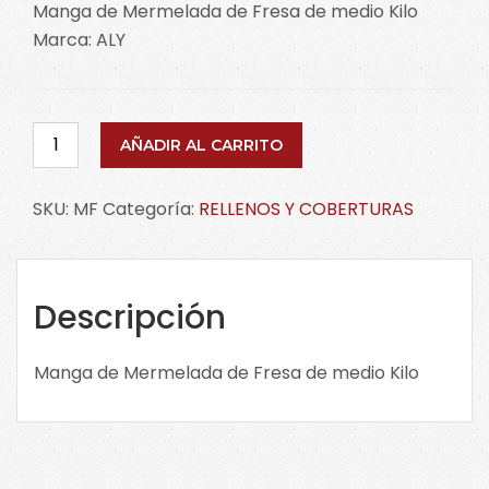
Manga de Mermelada de Fresa de medio Kilo
Marca: ALY
Manga
AÑADIR AL CARRITO
Mermelada
de
SKU:
MF
Categoría:
RELLENOS Y COBERTURAS
Fresa
1/2
Kg
ALY.
Descripción
MF
cantidad
Manga de Mermelada de Fresa de medio Kilo