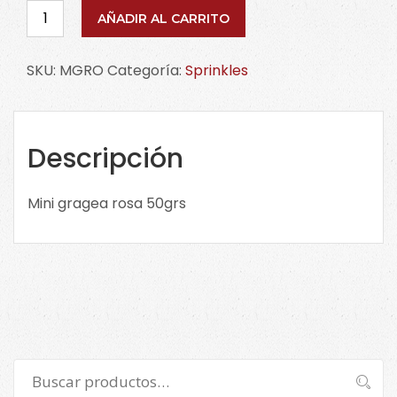
Mini
AÑADIR AL CARRITO
gragea
rosa
SKU:
MGRO
Categoría:
Sprinkles
50grs
MGRO.
Confitería
cantidad
Descripción
Mini gragea rosa 50grs
Buscar
Buscar
por: