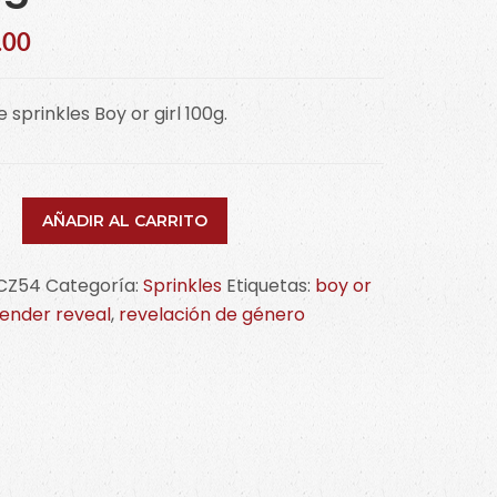
.00
e sprinkles Boy or girl 100g.
AÑADIR AL CARRITO
kles
CZ54
Categoría:
Sprinkles
Etiquetas:
boy or
ender reveal
,
revelación de género
tería
idad