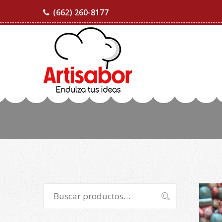
(662) 260-8177
Buscar
Buscar
por: