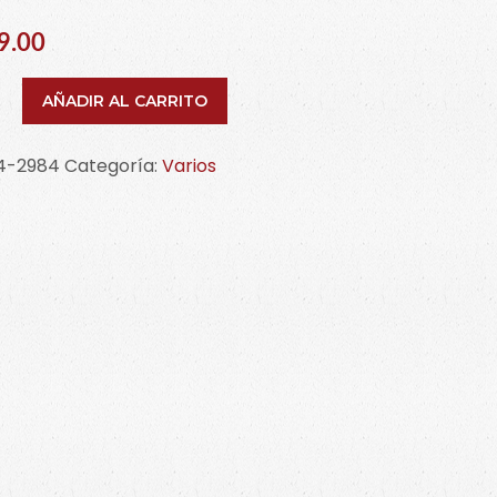
9.00
e
AÑADIR AL CARRITO
po
r
4-2984
Categoría:
Varios
idad