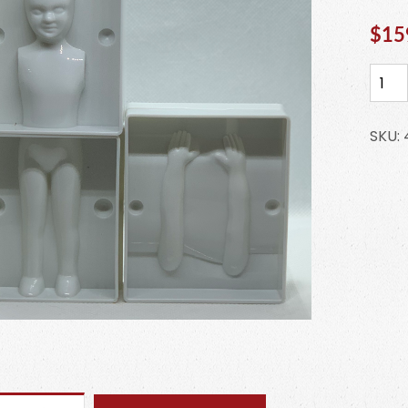
$
15
Mold
Cuer
Muje
SKU:
3D
4-
2984
cant