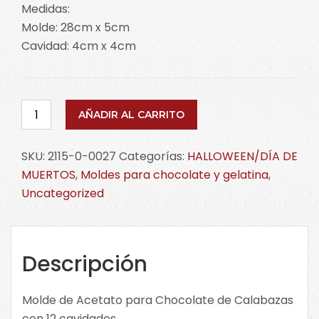
Medidas:
Molde: 28cm x 5cm
Cavidad: 4cm x 4cm
Molde
AÑADIR AL CARRITO
de
Acetato
SKU:
2115-0-0027
Categorías:
HALLOWEEN/DÍA DE
para
MUERTOS
,
Moldes para chocolate y gelatina
,
Chocolate
Uncategorized
Calabazas
c/12
Cav.
2115-
Descripción
0-
0027
Molde de Acetato para Chocolate de Calabazas
cantidad
con 12 cavidades.